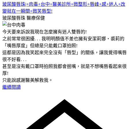
玻尿酸唇珠|+肉毒+台中+醫美診所+微整形+唇峰+感+迷人+改
變就在一瞬間+微笑唇型!
玻尿酸唇珠
醫療保健
今天要來訴說我現在怎麼擁有迷人雙唇的!
之前常常很困擾. . . 我明明顏值不差也擁有安潔莉娜・裘莉的
「嘴唇厚度」但總是只能戴口罩拍照!
這都是因為我笑起來完全沒有「唇型」的關係，讓我覺得嘴唇
很不好看. . .
甚至是沒有戴口罩時拍照我都會抿嘴，就是不想嘴唇看起來很
厚!
只能說感謝醫美解救我。
繼續閱讀